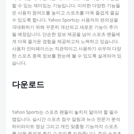
할 수 있는 재미있는 기능입니다. 이러한 다양한 기능들
은 사용자 참여도를 높이고 스포츠를 더욱 즐겁게 즐길
수 있도록 합니다. Yahoo Sports는 사용자의 편의성을
극대화하기 위해 꾸준히 개선되고 새로운 기능이 추가
될 예정입니다. 단순한 정보 제공을 넘어 스포츠 팬들에
게 더욱 즐거운 경험을 제공하고자 노력하고 있습니다.
사용자 인터페이스는 직관적이고 사용하기 쉬우며 다양
한 스포츠 종목 정보를 한눈에 볼 수 있도록 설계되어 있
습니다.
다운로드
Yahoo Sports는 스포츠 팬들이 놓치지 말아야 할 필수
앱입니다. 실시간 스포츠 점수 알림과 뉴스 전문가 분석
하이라이트 영상 그리고 개인 맞춤형 기능까지 스포츠
를 더욱 즐겁게 즐길 수 있도록 도와줍니다. 주요 스포츠