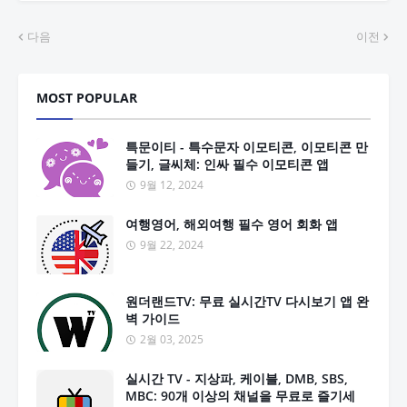
다음
이전
MOST POPULAR
특문이티 - 특수문자 이모티콘, 이모티콘 만
들기, 글씨체: 인싸 필수 이모티콘 앱
9월 12, 2024
여행영어, 해외여행 필수 영어 회화 앱
9월 22, 2024
원더랜드TV: 무료 실시간TV 다시보기 앱 완
벽 가이드
2월 03, 2025
실시간 TV - 지상파, 케이블, DMB, SBS,
MBC: 90개 이상의 채널을 무료로 즐기세