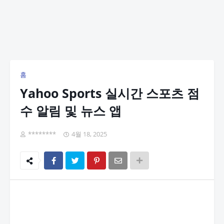
홈
Yahoo Sports 실시간 스포츠 점
수 알림 및 뉴스 앱
********
4월 18, 2025