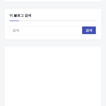
이 블로그 검색